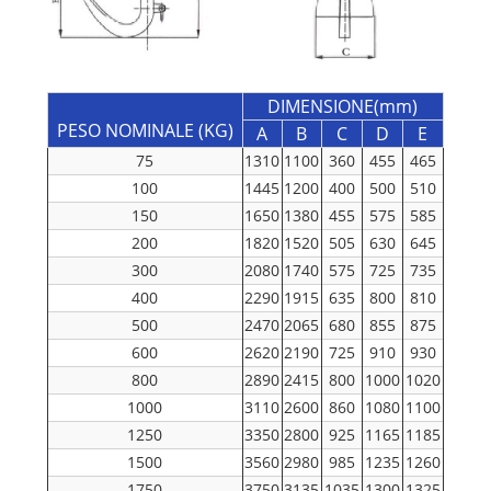
DIMENSIONE(mm)
PESO NOMINALE (KG)
A
B
C
D
E
75
1310
1100
360
455
465
100
1445
1200
400
500
510
150
1650
1380
455
575
585
200
1820
1520
505
630
645
300
2080
1740
575
725
735
400
2290
1915
635
800
810
500
2470
2065
680
855
875
600
2620
2190
725
910
930
800
2890
2415
800
1000
1020
1000
3110
2600
860
1080
1100
1250
3350
2800
925
1165
1185
1500
3560
2980
985
1235
1260
1750
3750
3135
1035
1300
1325