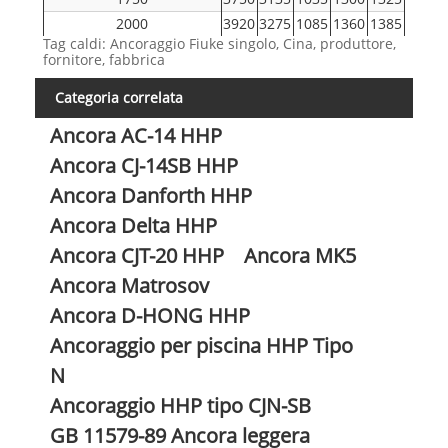
2000
3920
3275
1085
1360
1385
Tag caldi: Ancoraggio Fiuke singolo, Cina, produttore,
3000
4485
3750
1240
1555
1585
fornitore, fabbrica
4000
4940
4125
1360
1710
1745
Categoria correlata
5000
5320
4440
1472
1845
1880
6000
5650
4720
1560
1960
1995
Ancora AC-14 HHP
7000
5950
4970
1645
2065
2100
Ancora CJ-14SB HHP
8000
6220
5200
1720
2155
2200
Ancora Danforth HHP
9000
6468
5400
1790
2240
2288
Ancora Delta HHP
10000
6700
5600
1852
2320
2154
12000
7115
5950
1968
2465
2516
Ancora CJT-20 HHP
Ancora MK5
15000
7670
6410
2120
2657
2710
Ancora Matrosov
18000
8148
6810
2253
2823
2882
Ancora D-HONG HHP
20000
8400
7020
2320
2910
2970
Ancoraggio per piscina HHP Tipo
22000
8710
7275
2410
3020
3074
N
25000
9080
7590
2510
3146
3212
Ancoraggio HHP tipo CJN-SB
GB 11579-89 Ancora leggera